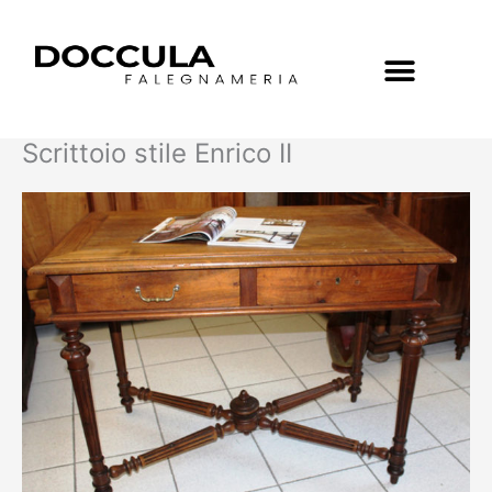
Vai
al
contenuto
Menu
Scrittoio stile Enrico II