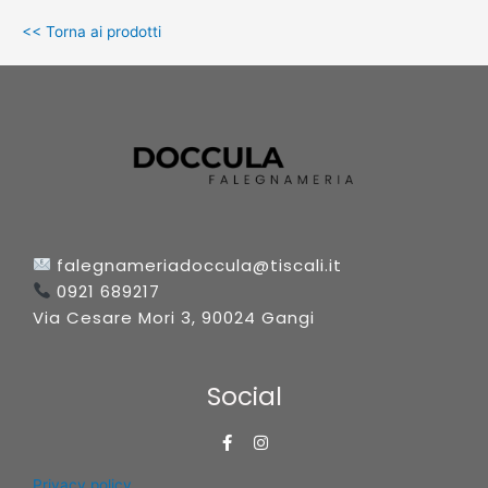
<< Torna ai prodotti
falegnameriadoccula@tiscali.it
0921 689217
Via Cesare Mori 3, 90024 Gangi
Social
F
I
a
n
c
s
Privacy policy