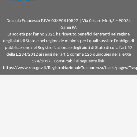
e
t
b
a
o
g
o
r
k
a
Doccula Francesco
P.IVA 03890810827 |
Via Cesare Mori,3 –
90024
-
m
Gangi PA
f
La società per l’anno 2021 ha ricevuto benefici rientranti nel regime
degli aiuti di Stato e nel regime de minimis per i quali sussiste l’obbligo di
pubblicazione nel Registro Nazionale degli aiuti di Stato di cui all’art.52
della L.234/2012 ai sensi dell’art.1 comma 125 quinquies della legge
124/2017. Consultabili al seguente link:
https://www.rna.gov.it/RegistroNazionaleTrasparenza/faces/pages/Tras