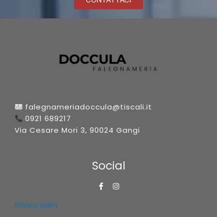
falegnameriadoccula@tiscali.it
0921 689217
Via Cesare Mori 3, 90024 Gangi
Social
F
I
a
n
c
s
Privacy policy
e
t
b
a