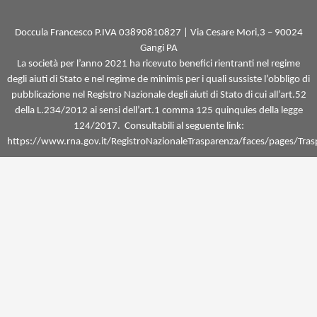
o
g
o
r
k
a
Doccula Francesco
P.IVA 03890810827 |
Via Cesare Mori,3 –
90024
-
m
Gangi PA
f
La società per l’anno 2021 ha ricevuto benefici rientranti nel regime
degli aiuti di Stato e nel regime de minimis per i quali sussiste l’obbligo di
pubblicazione nel Registro Nazionale degli aiuti di Stato di cui all’art.52
della L.234/2012 ai sensi dell’art.1 comma 125 quinquies della legge
124/2017. Consultabili al seguente link:
https://www.rna.gov.it/RegistroNazionaleTrasparenza/faces/pages/Tras