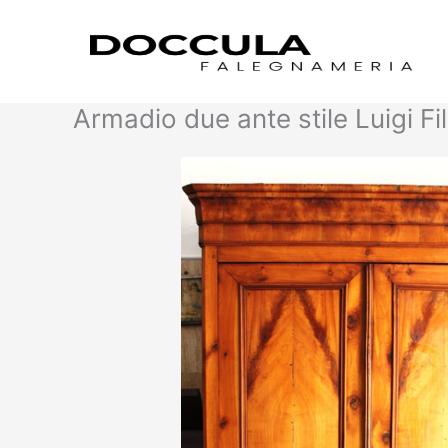
Vai
al
contenuto
Armadio due ante stile Luigi Fi