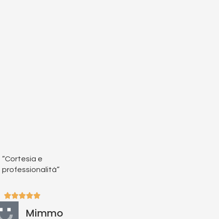
“Cortesia e
professionalità”
5





/
Mimmo
5