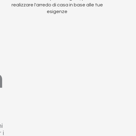
realizzare l'arredo di casa in base alle tue
esigenze
a
i
 i