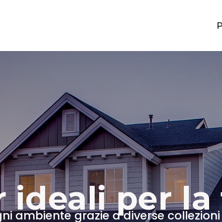
r ideali per la
gni ambiente grazie a diverse collezioni di