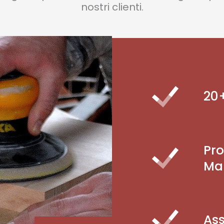
nostri clienti.
20+
Pro
Mar
Ass