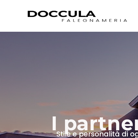
Vai
al
contenuto
I partne
Stile e personalità di o