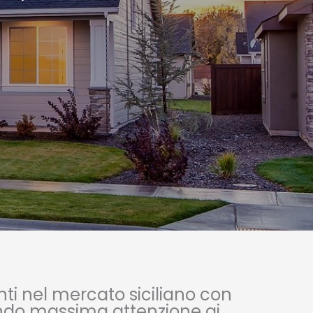
nti nel mercato siciliano con
stando massima attenzione ai